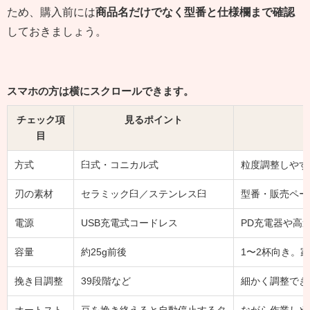
ため、購入前には
商品名だけでなく型番と仕様欄まで確認
しておきましょう。
スマホの方は横にスクロールできます。
チェック項
見るポイント
目
方式
臼式・コニカル式
粒度調整しやす
刃の素材
セラミック臼／ステンレス臼
型番・販売ペー
電源
USB充電式コードレス
PD充電器や高
容量
約25g前後
1〜2杯向き。
挽き目調整
39段階など
細かく調整でき