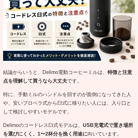
結論からいうと、Delimo電動コーヒーミルは、
特徴と注意
点を理解して買うなら大丈夫
です。
特に、手動ミルのハンドルを回すのが面倒になってきた人
や、安いプロペラ式から臼式に移りたい人には、入り口と
して検討しやすいモデルです。
Delimoのコードレス臼式モデルは、
USB充電式で置き場所
を選びにくく、1〜2杯分を挽く用途に
向いています。