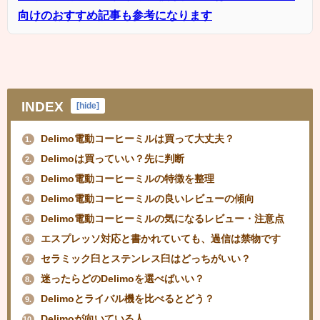
向けのおすすめ記事も参考になります
INDEX
[
hide
]
Delimo電動コーヒーミルは買って大丈夫？
1.
Delimoは買っていい？先に判断
2.
Delimo電動コーヒーミルの特徴を整理
3.
Delimo電動コーヒーミルの良いレビューの傾向
4.
Delimo電動コーヒーミルの気になるレビュー・注意点
5.
エスプレッソ対応と書かれていても、過信は禁物です
6.
セラミック臼とステンレス臼はどっちがいい？
7.
迷ったらどのDelimoを選べばいい？
8.
Delimoとライバル機を比べるとどう？
9.
Delimoが向いている人
10.