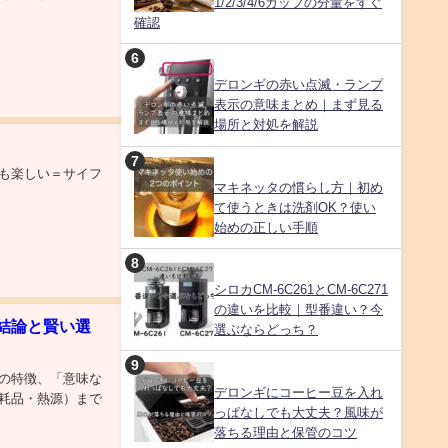
1/2/3/4/6カップの分量をすぐ
確認
デロンギの赤い点滅・ランプ
表示の意味まとめ｜まず見る
場所と対処を解説
も楽しい＝サイフ
マキネッタの慣らし方｜初め
て使うときは洗剤OK？使い
始めの正しい手順
シロカCM-6C261とCM-6C271
の違いを比較｜型番違い？今
結論と賢い選
選ぶならどっち？
の特徴、「意味な
デロンギにコーヒー豆を入れ
耗品・熱源）まで
っぱなしでも大丈夫？風味が
落ちる理由と保管のコツ