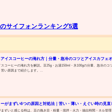
のサイフォンランキング5選
るアイスコーヒーの淹れ方｜分量・急冷のコツとアイスカフェ
スコーヒーの淹れ方を解説。豆25g・お湯150ml・氷100gの分量、急冷の
苦い原因まで紹介します。...
ヒーがまずい6つの原因と対処法｜苦い・薄い・えぐい時の見直
がまずいと感じる時は、豆の挽き目・粉量・撹拌・火力・抽出時間・ネル管理