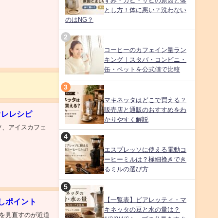
ずみ・カビ・サビの原因と落
とし方！体に悪い？洗わない
のはNG？
コーヒーのカフェイン量ラン
キング｜スタバ・コンビニ・
缶・ペットを公式値で比較
マキネッタはどこで買える？
販売店と通販のおすすめをわ
オレレシピ
かりやすく解説
コツ、アイスカフェ
エスプレッソに使える電動コ
ーヒーミルは？極細挽きでき
るミルの選び方
【一覧表】ビアレッティ・マ
しポイント
キネッタの豆と水の量は？
を見直すのが近道