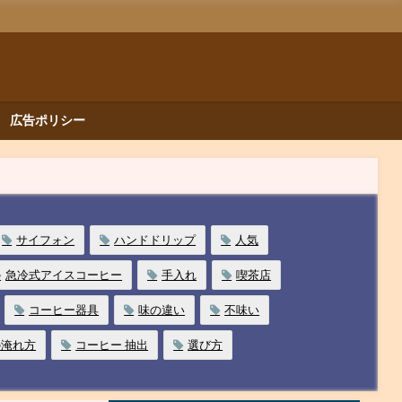
広告ポリシー
サイフォン
ハンドドリップ
人気
急冷式アイスコーヒー
手入れ
喫茶店
コーヒー器具
味の違い
不味い
の淹れ方
コーヒー 抽出
選び方