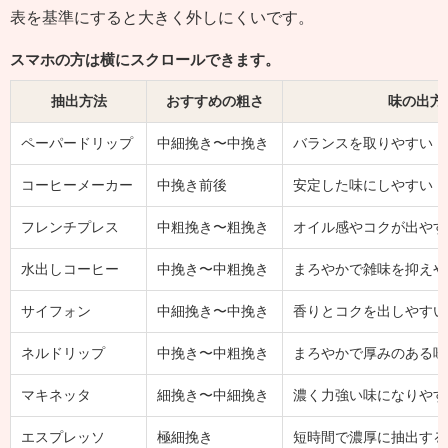
表を基準にすると大きく外しにくいです。
スマホの方は横にスクロールできます。
抽出方法
おすすめの粗さ
味の出方
ペーパードリップ
中細挽き〜中挽き
バランスを取りやすい
コーヒーメーカー
中挽き前後
安定した味にしやすい
フレンチプレス
中粗挽き〜粗挽き
オイル感やコクが出やす
水出しコーヒー
中挽き〜中粗挽き
まろやかで雑味を抑えや
サイフォン
中細挽き〜中挽き
香りとコクを出しやすい
ネルドリップ
中挽き〜中粗挽き
まろやかで厚みのある味
マキネッタ
細挽き〜中細挽き
濃く力強い味になりやす
エスプレッソ
極細挽き
短時間で濃厚に抽出する