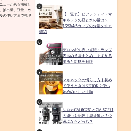
ニューがある機種と
、抽出量、豆量、カ
【一覧表】ビアレッティ・マ
ルの使い方まで整理
キネッタの豆と水の量は？
1/2/3/4/6カップの分量をすぐ
確認
デロンギの赤い点滅・ランプ
表示の意味まとめ｜まず見る
場所と対処を解説
マキネッタの慣らし方｜初め
て使うときは洗剤OK？使い
始めの正しい手順
シロカCM-6C261とCM-6C271
の違いを比較｜型番違い？今
選ぶならどっち？