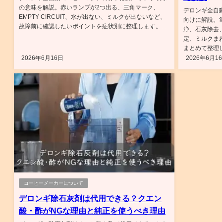
の意味を解説。赤いランプが2つ出る、三角マーク、
デロンギ全自
EMPTY CIRCUIT、水が出ない、ミルクが出ないなど、
向けに解説。
故障前に確認したいポイントを症状別に整理します。...
浄、石灰除去
定、ミルクま
まとめて整理し
2026年6月16日
2026年6月1
コーヒーメーカーについて
デロンギ除石灰剤は代用できる？クエン
酸・酢がNGな理由と純正を使うべき理由