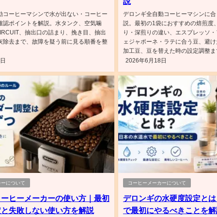
説
動コーヒーマシンで水が出ない・コーヒー
デロンギ全自動コーヒーマシンに合
確認ポイントを解説。水タンク、空気噛
説。最初の1袋におすすめの焙煎度
 CIRCUIT、抽出口の詰まり、挽き目、抽出
り・深煎りの違い、エスプレッソ・
灰除去まで、故障を疑う前に見る順番を整
ェジャポーネ・ラテに合う豆、避け
加工豆、豆を替えた時の設定調整まで
9日
2026年6月18日
カーについて
コーヒーメーカーについて
コーヒーメーカーの使い方｜最初
デロンギの水硬度設定とは
定と失敗しない使い方を解説
で最初にやるべきことを解