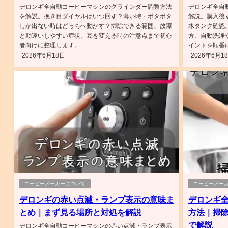
デロンギ全自動コーヒーマシンのグラインダー調整方法
デロンギ全自
を解説。挽き目ダイヤルはいつ回す？薄い時・ポタポタ
解説。購入後
しか出ない時はどっちへ動かす？掃除できる範囲、故障
水タンク確認
と勘違いしやすい症状、豆を変える時の注意点まで初心
方、自動洗浄
者向けに整理します。...
イントを順番に
2026年6月18日
2026年6月1
コーヒーメーカーについて
コーヒーメー
デロンギの赤い点滅・ランプ表示の意味ま
デロンギ
とめ｜まず見る場所と対処を解説
方法｜掃
で解説
デロンギ全自動コーヒーマシンの赤い点滅・ランプ表示