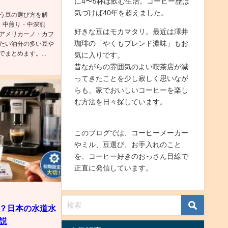
に4〜5杯は飲む生活。コーヒー歴は
気づけば40年を超えました。
う豆の選び方を解
、中煎り・中深煎
好きな豆はモカマタリ。最近は澤井
アメリカーノ・カフ
珈琲の「やくもブレンド濃味」もお
たい油分の多い豆や
まとめます。...
気に入りです。
昔ながらの雰囲気のよい喫茶店が減
ってきたことを少し寂しく思いなが
らも、家でおいしいコーヒーを楽し
む方法を日々探しています。
このブログでは、コーヒーメーカー
やミル、豆選び、お手入れのこと
を、コーヒー好きのおっさん目線で
正直に発信しています。
？日本の水道水
説