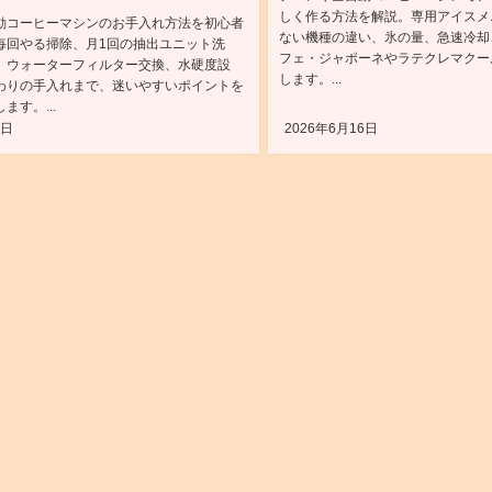
しく作る方法を解説。専用アイスメ
動コーヒーマシンのお手入れ方法を初心者
ない機種の違い、氷の量、急速冷却
毎回やる掃除、月1回の抽出ユニット洗
フェ・ジャポーネやラテクレマクー
、ウォーターフィルター交換、水硬度設
します。...
わりの手入れまで、迷いやすいポイントを
ます。...
6日
2026年6月16日