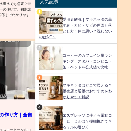
人気記事
水道水でも必要？最
ーの使い方、初期設
関係までわかりやす
愛用者解説｜マキネッタの黒
ずみ・カビ・サビの原因と落
とし方！体に悪い？洗わない
のはNG？
コーヒーのカフェイン量ラン
キング｜スタバ・コンビニ・
缶・ペットを公式値で比較
マキネッタはどこで買える？
販売店と通販のおすすめをわ
かりやすく解説
の作り方｜全自
エスプレッソに使える電動コ
ーヒーミルは？極細挽きでき
るミルの選び方
イスコーヒーをおい