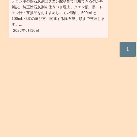
デロンギの除石灰剤はクエン酸や酢で代用できるのかを
解説。純正除石灰剤を使うべき理由、クエン酸・酢・レ
モン汁・互換品をおすすめしにくい理由、500mLと
100mL×2本の選び方、関連する除石灰手順まで整理しま
す。...
2026年6月16日
1