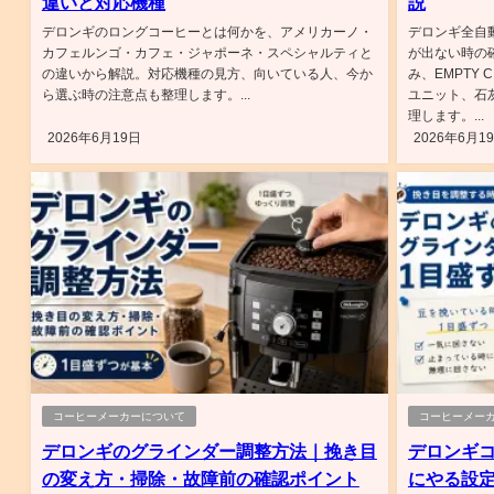
違いと対応機種
説
デロンギのロングコーヒーとは何かを、アメリカーノ・
デロンギ全自
カフェルンゴ・カフェ・ジャポーネ・スペシャルティと
が出ない時の
の違いから解説。対応機種の見方、向いている人、今か
み、EMPTY
ら選ぶ時の注意点も整理します。...
ユニット、石
理します。...
2026年6月19日
2026年6月1
コーヒーメーカーについて
コーヒーメー
デロンギのグラインダー調整方法｜挽き目
デロンギ
の変え方・掃除・故障前の確認ポイント
にやる設