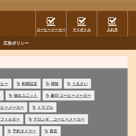
コーヒーメーカー
マイボトル
入れ方
広告ポリシー
ーヒー
初期設定
掃除
うるさい
豆
抽出ユニット
象印 コーヒーメーカー
ーヒーメーカー
トラブル
ーフィルター
デロンギ コーヒーメーカー
予約タイマー
異音