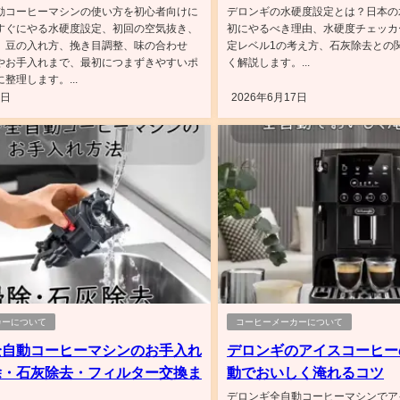
動コーヒーマシンの使い方を初心者向けに
デロンギの水硬度設定とは？日本の
すぐにやる水硬度設定、初回の空気抜き、
初にやるべき理由、水硬度チェッカ
、豆の入れ方、挽き目調整、味の合わせ
定レベル1の考え方、石灰除去との
やお手入れまで、最初につまずきやすいポ
く解説します。...
整理します。...
8日
2026年6月17日
カーについて
コーヒーメーカーについて
全自動コーヒーマシンのお手入れ
デロンギのアイスコーヒー
除・石灰除去・フィルター交換ま
動でおいしく淹れるコツ
デロンギ全自動コーヒーマシンでア