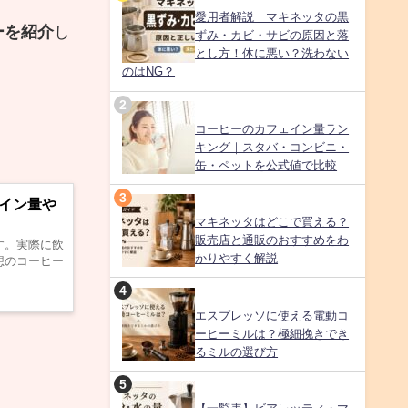
愛用者解説｜マキネッタの黒
ーを紹介
し
ずみ・カビ・サビの原因と落
とし方！体に悪い？洗わない
のはNG？
コーヒーのカフェイン量ラン
キング｜スタバ・コンビニ・
缶・ペットを公式値で比較
イン量や
マキネッタはどこで買える？
販売店と通販のおすすめをわ
ます。実際に飲
かりやすく解説
想のコーヒー
エスプレッソに使える電動コ
ーヒーミルは？極細挽きでき
るミルの選び方