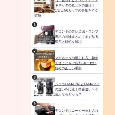
【一覧表】ビアレッティ・マ
キネッタの豆と水の量は？
1/2/3/4/6カップの分量をすぐ
確認
デロンギの赤い点滅・ランプ
表示の意味まとめ｜まず見る
場所と対処を解説
マキネッタの慣らし方｜初め
て使うときは洗剤OK？使い
始めの正しい手順
シロカCM-6C261とCM-6C271
の違いを比較｜型番違い？今
選ぶならどっち？
デロンギにコーヒー豆を入れ