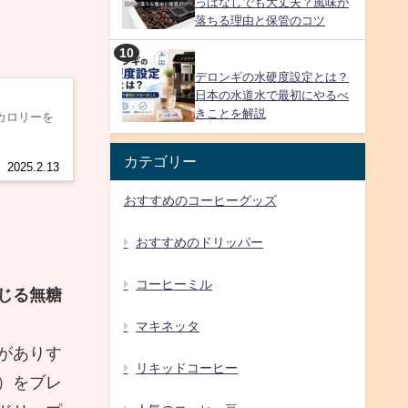
っぱなしでも大丈夫？風味が
落ちる理由と保管のコツ
デロンギの水硬度設定とは？
日本の水道水で最初にやるべ
きことを解説
やカロリーを
カテゴリー
2025.2.13
おすすめのコーヒーグッズ
おすすめのドリッパー
コーヒーミル
じる無糖
マキネッタ
がありす
リキッドコーヒー
）をブレ