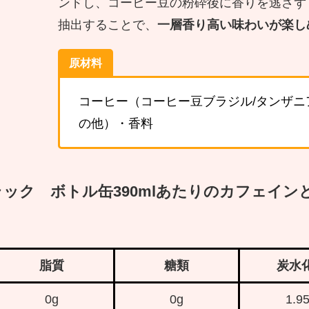
ンドし、コーヒー豆の粉砕後に香りを逃さず
抽出することで、
一層香り高い味わいが楽し
原材料
コーヒー（コーヒー豆ブラジル/タンザニ
の他）・香料
ズブラック ボトル缶390mlあたりのカフェイン
脂質
糖類
炭水
0g
0g
1.9