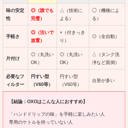
味の安定
◎（誰でも
△（技術に
◯（機種によ
性
完璧）
よる）
る）
◎（注いで
×（付きっき
手軽さ
◎（全自動）
放置）
り）
◎（丸洗い
◎（丸洗い
△（タンク洗
片付け
OK）
OK）
浄など面倒）
必要なフ
円すい型
円すい型
台形が多い
ィルター
（V60等）
（V60等）
【結論：OXOはこんな人におすすめ】
「ハンドドリップの味」を手軽に楽しみたい人
専用のケトルを持っていない人