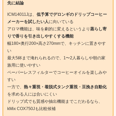
先に結論
ICM14011Jは、
低予算でデロンギのドリップコーヒー
メーカーを試したい人
に向いている
アロマ機能は、味を劇的に変えるというより
蒸らし寄
りで香りを引き出しやすくする機能
幅180×奥行200×高さ270mmで、キッチンに置きやす
い
最大5杯まで淹れられるので、1〜2人暮らしや朝の家
族用に使いやすい
ペーパーレスフィルターでコーヒーオイルを楽しみや
すい
一方で、
熱々重視・着脱式タンク重視・豆挽き自動化
を求める人には合いにくい
ドリップ式でも質感や抽出機能までこだわるなら、
kMix COX750Jも比較候補