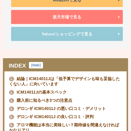
楽天市場で見る
Yahoo!ショッピングで見る
INDEX
[
hide
]
結論｜ICM14011Jは「低予算でデザインも味も妥協した
1.
くない人」に向いています
ICM14011Jの基本スペック
2.
購入前に知るべき3つの注意点
3.
デロンギ ICM14011J の悪い口コミ・デメリット
4.
デロンギ ICM14011J の良い口コミ・評判
5.
アロマ機能は本当に美味しい？期待値を間違えなければ
6.
かなりアリ