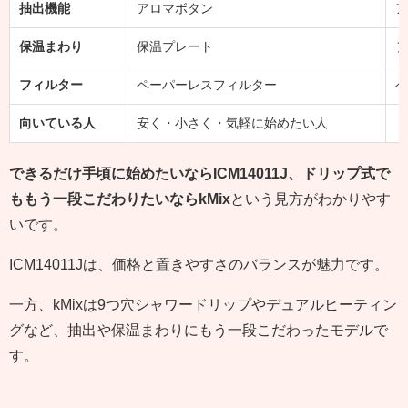
抽出機能
アロマボタン
ア
保温まわり
保温プレート
デ
フィルター
ペーパーレスフィルター
ペ
向いている人
安く・小さく・気軽に始めたい人
ド
できるだけ手頃に始めたいならICM14011J、ドリップ式で
ももう一段こだわりたいならkMix
という見方がわかりやす
いです。
ICM14011Jは、価格と置きやすさのバランスが魅力です。
一方、kMixは9つ穴シャワードリップやデュアルヒーティン
グなど、抽出や保温まわりにもう一段こだわったモデルで
す。