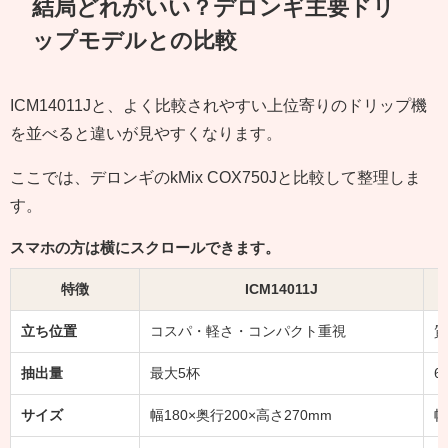
結局どれがいい？デロンギ主要ドリ
ップモデルとの比較
ICM14011Jと、よく比較されやすい上位寄りのドリップ機
を並べると違いが見やすくなります。
ここでは、デロンギのkMix COX750Jと比較して整理しま
す。
スマホの方は横にスクロールできます。
特徴
ICM14011J
立ち位置
コスパ・軽さ・コンパクト重視
質
抽出量
最大5杯
6
サイズ
幅180×奥行200×高さ270mm
幅