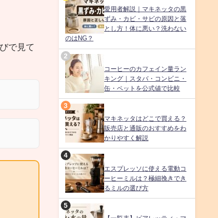
愛用者解説｜マキネッタの黒
ずみ・カビ・サビの原因と落
とし方！体に悪い？洗わない
のはNG？
びで見て
コーヒーのカフェイン量ラン
キング｜スタバ・コンビニ・
缶・ペットを公式値で比較
マキネッタはどこで買える？
販売店と通販のおすすめをわ
かりやすく解説
エスプレッソに使える電動コ
ーヒーミルは？極細挽きでき
るミルの選び方