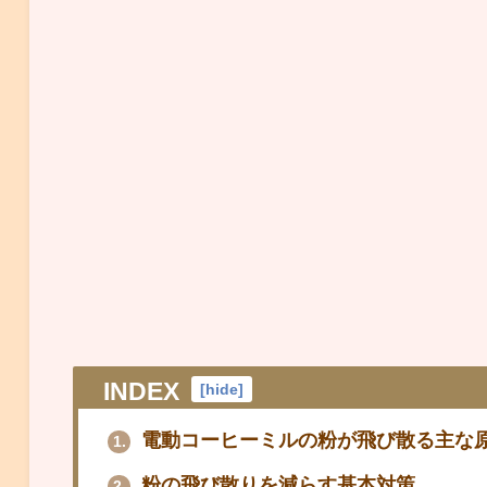
INDEX
[
hide
]
電動コーヒーミルの粉が飛び散る主な
1.
粉の飛び散りを減らす基本対策
2.