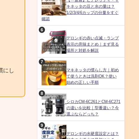
【一覧表】ビアレッティ・マ
キネッタの豆と水の量は？
1/2/3/4/6カップの分量をすぐ
確認
デロンギの赤い点滅・ランプ
表示の意味まとめ｜まず見る
場所と対処を解説
慣にし
マキネッタの慣らし方｜初め
て使うときは洗剤OK？使い
始めの正しい手順
シロカCM-6C261とCM-6C271
の違いを比較｜型番違い？今
選ぶならどっち？
デロンギの水硬度設定とは？