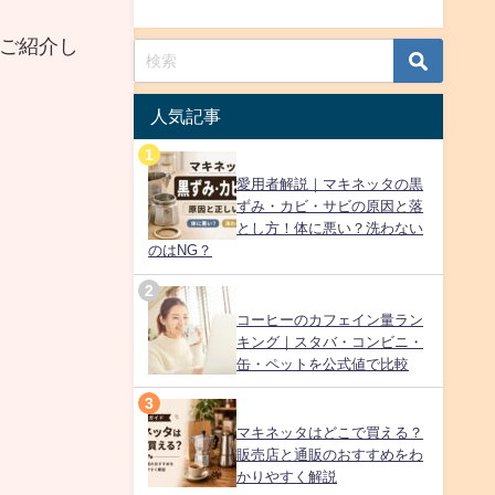
ご紹介し
人気記事
愛用者解説｜マキネッタの黒
ずみ・カビ・サビの原因と落
とし方！体に悪い？洗わない
のはNG？
コーヒーのカフェイン量ラン
キング｜スタバ・コンビニ・
缶・ペットを公式値で比較
マキネッタはどこで買える？
販売店と通販のおすすめをわ
かりやすく解説