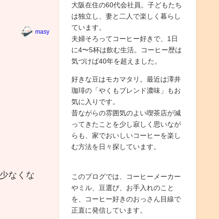
大阪在住の60代会社員。子どもたち
は独立し、妻と二人で楽しく暮らし
ています。
masy
夫婦そろってコーヒー好きで、1日
に4〜5杯は飲む生活。コーヒー歴は
気づけば40年を超えました。
好きな豆はモカマタリ。最近は澤井
珈琲の「やくもブレンド濃味」もお
気に入りです。
昔ながらの雰囲気のよい喫茶店が減
ってきたことを少し寂しく思いなが
らも、家でおいしいコーヒーを楽し
む方法を日々探しています。
少なくな
このブログでは、コーヒーメーカー
やミル、豆選び、お手入れのこと
を、コーヒー好きのおっさん目線で
正直に発信しています。