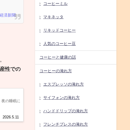
コーヒーミル
経済新聞
マキネッタ
リキッドコーヒー
人気のコーヒー豆
コーヒーと健康の話
。
産性での
コーヒーの淹れ方
エスプレッソの淹れ方
サイフォンの淹れ方
、夜の睡眠に
ハンドドリップの淹れ方
2026.5.11
フレンチプレスの淹れ方