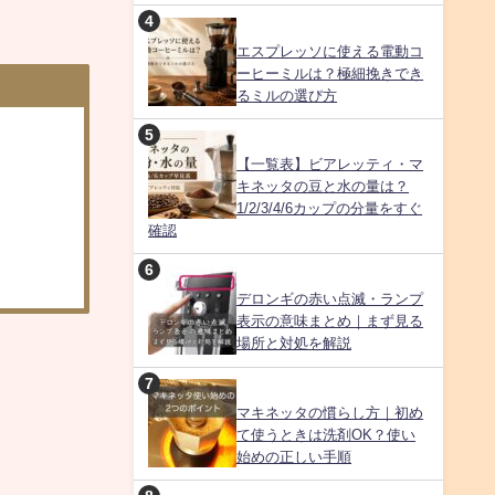
エスプレッソに使える電動コ
ーヒーミルは？極細挽きでき
るミルの選び方
【一覧表】ビアレッティ・マ
キネッタの豆と水の量は？
1/2/3/4/6カップの分量をすぐ
確認
デロンギの赤い点滅・ランプ
表示の意味まとめ｜まず見る
場所と対処を解説
マキネッタの慣らし方｜初め
て使うときは洗剤OK？使い
始めの正しい手順