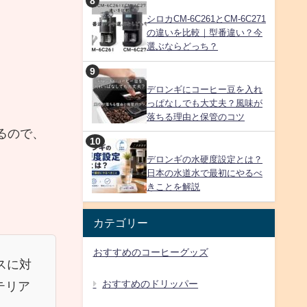
シロカCM-6C261とCM-6C271
の違いを比較｜型番違い？今
選ぶならどっち？
デロンギにコーヒー豆を入れ
っぱなしでも大丈夫？風味が
落ちる理由と保管のコツ
るので、
デロンギの水硬度設定とは？
日本の水道水で最初にやるべ
きことを解説
カテゴリー
おすすめのコーヒーグッズ
スに対
おすすめのドリッパー
テリア