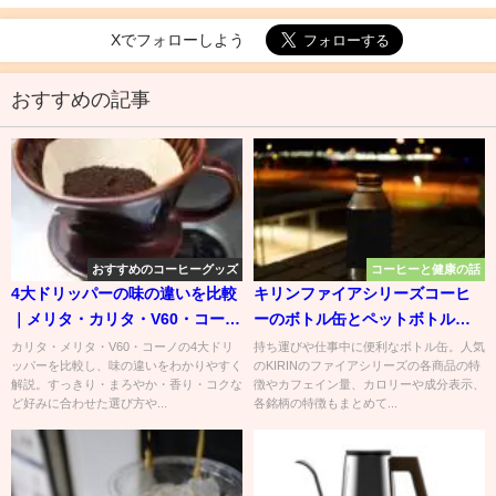
Xでフォローしよう
おすすめの記事
おすすめのコーヒーグッズ
コーヒーと健康の話
4大ドリッパーの味の違いを比較
キリンファイアシリーズコーヒ
｜メリタ・カリタ・V60・コーノ
ーのボトル缶とペットボトルや
は何が違う？
紙パックの種類別カフェイン量
カリタ・メリタ・V60・コーノの4大ドリ
持ち運びや仕事中に便利なボトル缶。人気
ッパーを比較し、味の違いをわかりやすく
のKIRINのファイアシリーズの各商品の特
とカロリーや特徴
解説。すっきり・まろやか・香り・コクな
徴やカフェイン量、カロリーや成分表示、
ど好みに合わせた選び方や...
各銘柄の特徴もまとめて...