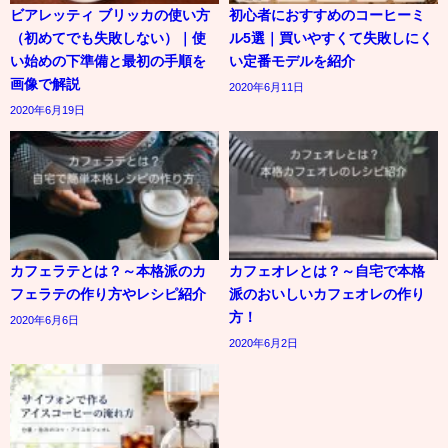
ビアレッティ ブリッカの使い方
初心者におすすめのコーヒーミ
（初めてでも失敗しない）｜使
ル5選｜買いやすくて失敗しにく
い始めの下準備と最初の手順を
い定番モデルを紹介
画像で解説
2020年6月11日
2020年6月19日
カフェラテとは？～本格派のカ
カフェオレとは？～自宅で本格
フェラテの作り方やレシピ紹介
派のおいしいカフェオレの作り
方！
2020年6月6日
2020年6月2日