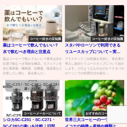
コーヒー好きの豆知識
コーヒー好きの豆知識
薬はコーヒーで飲んでもいい？
スタバやローソンで利用できる
水で飲むべき理由と注意点
リユースカップについて～実施
店舗や利用方法
薬はコーヒーで飲んでもいい？基本は水か
プラスチックごみ削減を目的に、各企業が
白湯で飲むべき理由を解説。カフェインを
導入し始めたリユースカップについて紹介
含む風邪薬、睡眠薬、抗菌薬、喘息薬など
します。どのようなものなのか？スタバや
注意したい例と、薬を飲んだ...
ローソンでの利用方法や値引...
コーヒーメーカーについて
おすすめのコーヒーグッズ
シロカSC-C251・SC-C271・
世界三大コーヒーの一つのハワ
SC-C281の違いを比較｜旧型と
イコナの特徴～産地や種類と等