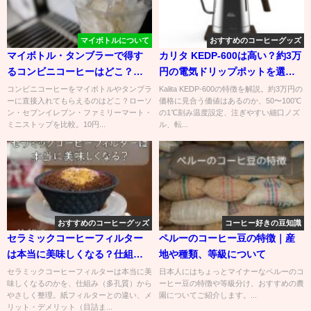
マイボトルについて
おすすめのコーヒーグッズ
マイボトル・タンブラーで得す
カリタ KEDP-600は高い？約3万
るコンビニコーヒーはどこ？対
円の電気ドリップポットを選ぶ
応店と割引を比較
価値と注意点
コンビニコーヒーをマイボトルやタンブラ
Kalita KEDP-600の特徴を解説。約3万円の
ーに直接入れてもらえるのはどこ？ローソ
価格に見合う価値はあるのか、50〜100℃
ン・セブンイレブン・ファミリーマート・
の1℃刻み温度設定、注ぎやすい細口ノズ
ミニストップを比較。10円...
ル、転...
おすすめのコーヒーグッズ
コーヒー好きの豆知識
セラミックコーヒーフィルター
ペルーのコーヒー豆の特徴｜産
は本当に美味しくなる？仕組
地や種類、等級について
み・デメリット・選び方と失敗
セラミックコーヒーフィルターは本当に美
日本人にはちょっとマイナーなペルーのコ
味しくなるのかを、仕組み（多孔質）から
ーヒー豆の特徴や等級分け、おすすめの農
しない手入れ
やさしく整理。紙フィルターとの違い、メ
園についてご紹介します。...
リット・デメリット（目詰ま...