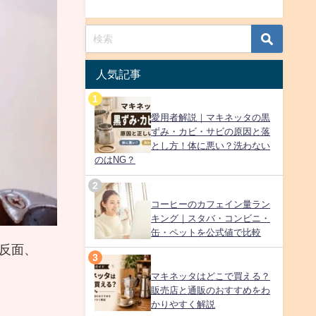
人気記事
愛用者解説｜マキネッタの黒
ずみ・カビ・サビの原因と落
とし方！体に悪い？洗わない
のはNG？
コーヒーのカフェイン量ラン
キング｜スタバ・コンビニ・
缶・ペットを公式値で比較
る反面、
マキネッタはどこで買える？
販売店と通販のおすすめをわ
かりやすく解説