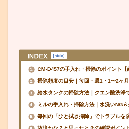
INDEX
[
hide
]
CM-D457の手入れ・掃除のポイント
1.
掃除頻度の目安｜毎回・週1・1〜2ヶ
2.
給水タンクの掃除方法｜クエン酸洗浄
3.
ミルの手入れ・掃除方法｜水洗いNG＆
4.
毎回の「ひと拭き掃除」でトラブルを
5.
故障かな？と思ったときの確認ポイン
6.