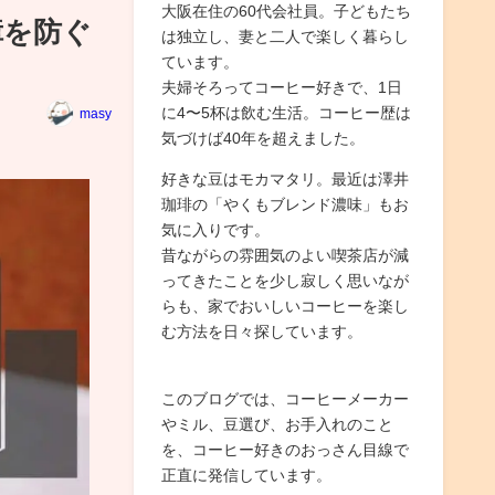
大阪在住の60代会社員。子どもたち
障を防ぐ
は独立し、妻と二人で楽しく暮らし
ています。
夫婦そろってコーヒー好きで、1日
に4〜5杯は飲む生活。コーヒー歴は
masy
気づけば40年を超えました。
好きな豆はモカマタリ。最近は澤井
珈琲の「やくもブレンド濃味」もお
気に入りです。
昔ながらの雰囲気のよい喫茶店が減
ってきたことを少し寂しく思いなが
らも、家でおいしいコーヒーを楽し
む方法を日々探しています。
このブログでは、コーヒーメーカー
やミル、豆選び、お手入れのこと
を、コーヒー好きのおっさん目線で
正直に発信しています。