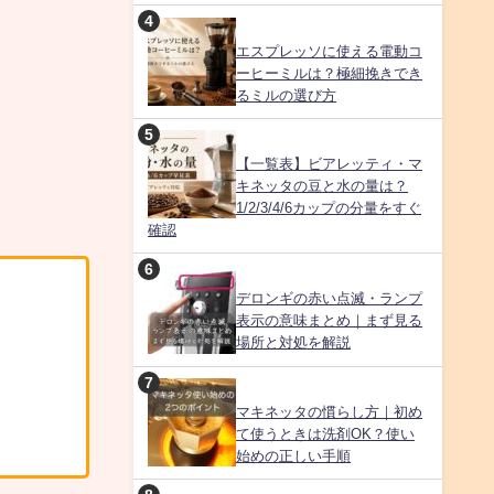
エスプレッソに使える電動コ
ーヒーミルは？極細挽きでき
るミルの選び方
【一覧表】ビアレッティ・マ
キネッタの豆と水の量は？
1/2/3/4/6カップの分量をすぐ
確認
デロンギの赤い点滅・ランプ
表示の意味まとめ｜まず見る
場所と対処を解説
マキネッタの慣らし方｜初め
て使うときは洗剤OK？使い
始めの正しい手順