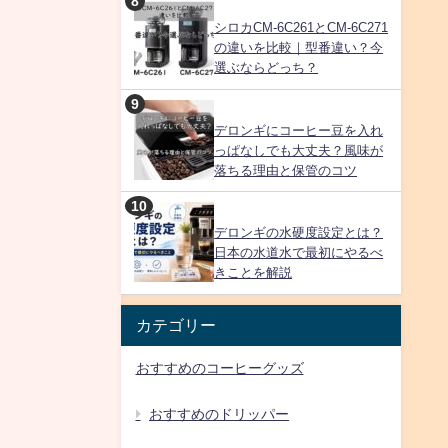
シロカCM-6C261とCM-6C271
の違いを比較｜型番違い？今
選ぶならどっち？
デロンギにコーヒー豆を入れ
っぱなしでも大丈夫？風味が
落ちる理由と保管のコツ
デロンギの水硬度設定とは？
日本の水道水で最初にやるべ
きことを解説
カテゴリー
おすすめのコーヒーグッズ
おすすめのドリッパー