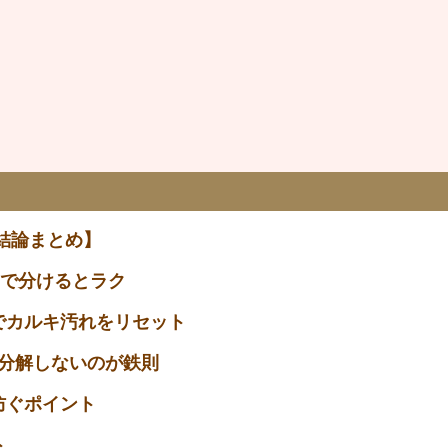
【結論まとめ】
月で分けるとラク
でカルキ汚れをリセット
分解しないのが鉄則
防ぐポイント
ト