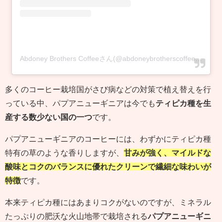
Abdoney Brothers Coffeeさん(@abdoneybrotherscoffee)がシェアした投稿
多くのコーヒー栽培国がさび病などの対策で植え替えを行
っている中、パプアニューギニアは今でも
ティピカ種を生
産する数少ない国の一つ
です。
パプアニューギニアのコーヒーには、わずかにティピカ種
特有の草のような香りしますが、
甘みが強く、マイルドな
酸味とコクのバランスに優れたクリーンで繊細な味わいが
特徴
です。
本来ティピカ種にはあまりコクがないのですが、ミネラル
たっぷりの肥沃な火山地帯で栽培される
パプアニューギニ