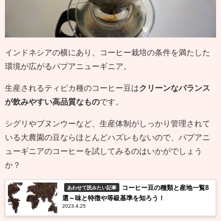
インドネシアの横にあり、コーヒー栽培の条件を満たした
環境が広がるパプアニューギニア。
生産されるティピカ種のコーヒー豆は
クリーンなバランス
が飲みやすい高品質なもの
です。
シグリやブヌンウーなど、生産体制がしっかり管理されて
いる大農園の豆ならほとんどハズレもないので、パプアニ
ューギニアのコーヒーを試してみるのはいかがでしょう
か？
コーヒー豆の種類と産地一覧8
あわせて読みたい記事
選～味と特徴や等級基準を知ろう！
2023.4.25