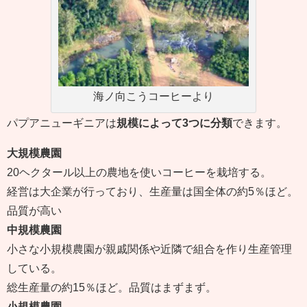
海ノ向こうコーヒーより
パプアニューギニアは
規模によって3つに分類
できます。
大規模農園
20ヘクタール以上の農地を使いコーヒーを栽培する。
経営は大企業が行っており、生産量は国全体の約5％ほど。
品質が高い
中規模農園
小さな小規模農園が親戚関係や近隣で組合を作り生産管理
している。
総生産量の約15％ほど。品質はまずまず。
小規模農園