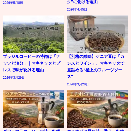
ク”に化ける理由
2026年5月8日
2026年4月5日
ブラジルコーヒーの特徴は「ナ
【別格の酸味】ケニア豆は「カ
ッツと油分」｜マキネッタとプ
シスとワイン」。マキネッタで
レスで味が化ける理由
煮詰める“極上のフルーツソー
ス”
2026年3月29日
2026年3月28日