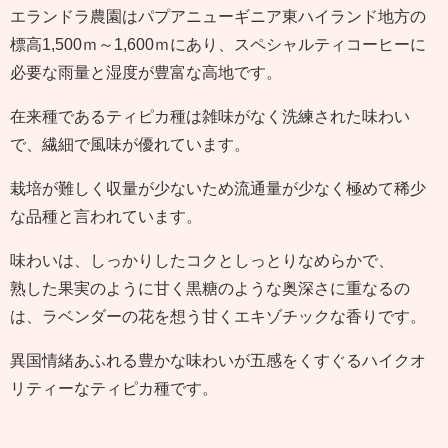
エランドラ農園はパプアニューギニア東ハイランド地方の
標高1,500ｍ～1,600ｍにあり、スペシャルティコーヒーに
必要な雨量と湿度が豊富な高地です。
在来種であるティピカ種は雑味がなく洗練された味わい
で、繊細で風味が優れています。
栽培が難しく収量が少ないため流通量が少なく極めて稀少
な品種と言われています。
味わいは、しっかりしたコクとしっとりなめらかで、
熟した果実のように甘く黒糖のような奥深さに重なるの
は、ラベンダーの花を想う甘くエキゾチックな香りです。
異国情緒あふれる豊かな味わいが五感をくすぐるハイクオ
リティーなティピカ種です。