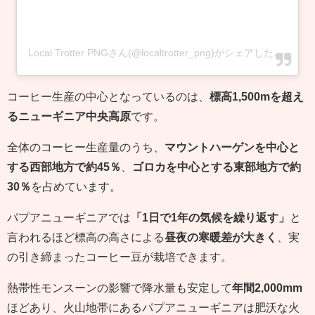
Local Trotter PNGさん(@localtrotter_png)がシェアした投稿
-
2
コーヒー生産の中心となっているのは、
標高1,500mを超え
るニューギニア中央高原
です。
全体のコーヒー生産量のうち、
マウントハーゲンを中心と
する西部地方で約45％
、
ゴロカを中心とする東部地方で約
30％
を占めています。
パプアニューギニアでは
「1日で1年の気候を繰り返す」
と
言われるほど標高の高さによる
昼夜の寒暖差が大きく
、実
の引き締まったコーヒー豆が栽培できます。
熱帯性モンスーンの影響で降水量も安定して
年間2,000mm
ほどあり、火山地帯にあるパプアニューギニアは肥沃な火