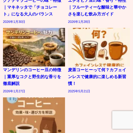
グアテマラコーヒーの味・特徴
エチオピア豆の味・香り・特性
｜マキネッタで「チョコレー
｜フルーティーな酸味と華やか
ト」になる大人のバランス
さを楽しむ飲み方ガイド
2026年1月30日
2026年1月28日
マンデリンのコーヒー豆の特徴
麦茶コーヒーって何？カフェイ
｜重厚なコクと野生的な香りを
ンレスで健康的に楽しめる新習
徹底解説
慣！
2026年1月27日
2025年5月21日