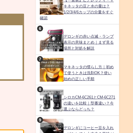
【一覧表】ビアレッティ・マ
キネッタの豆と水の量は？
1/2/3/4/6カップの分量をすぐ
確認
デロンギの赤い点滅・ランプ
表示の意味まとめ｜まず見る
場所と対処を解説
マキネッタの慣らし方｜初め
て使うときは洗剤OK？使い
始めの正しい手順
シロカCM-6C261とCM-6C271
の違いを比較｜型番違い？今
選ぶならどっち？
デロンギにコーヒー豆を入れ