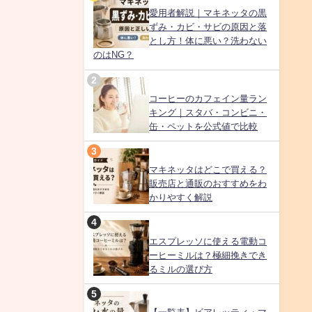
愛用者解説｜マキネッタの黒
ずみ・カビ・サビの原因と落
とし方！体に悪い？洗わない
のはNG？
コーヒーのカフェイン量ラン
キング｜スタバ・コンビニ・
缶・ペットを公式値で比較
マキネッタはどこで買える？
販売店と通販のおすすめをわ
かりやすく解説
エスプレッソに使える電動コ
ーヒーミルは？極細挽きでき
るミルの選び方