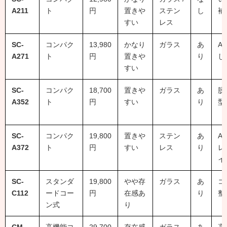
A211
ト
円
置きや
ステン
し
補
すい
レス
SC-
コンパク
13,980
かなり
ガラス
あ
A
A271
ト
円
置きや
り
し
すい
SC-
コンパク
18,700
置きや
ガラス
あ
脱
A352
ト
円
すい
り
型
SC-
コンパク
19,800
置きや
ステン
あ
A
A372
ト
円
すい
レス
り
レ
イ
SC-
スタンダ
19,800
やや存
ガラス
あ
コ
C112
ードコー
円
在感あ
り
整
ン式
り