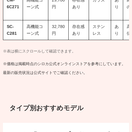
CM-
高機能コ
29,700
存在感
ガラス
あ
高
6C271
ーン式
円
あり
り
の
SC-
高機能コ
32,780
存在感
ステン
あ
高
C281
ーン式
円
あり
レス
り
位
※表は横にスクロールして確認できます。
※価格は掲載時点のシロカ公式オンラインストアを参考にしています。
最新の販売状況は公式サイトでご確認ください。
タイプ別おすすめモデル