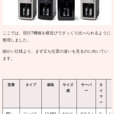
ここでは、現行7機種を横並びでざっくり比べられるように
整理しました。
細かい仕様より、まず立ち位置の違いを見るのに向いてい
ます。
型番
タイプ
価格
サイズ
サーバ
タ
感
ー
イ
マ
ー
SC-
コンパク
12,980
かなり
ガラス /
な
い