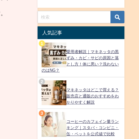
す。
人気記事
愛用者解説｜マキネッタの黒
ずみ・カビ・サビの原因と落
とし方！体に悪い？洗わない
のはNG？
マキネッタはどこで買える？
販売店と通販のおすすめをわ
かりやすく解説
コーヒーのカフェイン量ラン
キング｜スタバ・コンビニ・
缶・ペットを公式値で比較