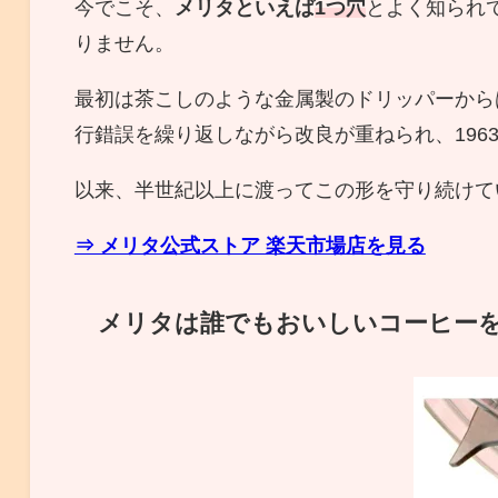
今でこそ、
メリタといえば
1つ穴
とよく知られて
りません。
最初は茶こしのような金属製のドリッパーから
行錯誤を繰り返しながら改良が重ねられ、196
以来、半世紀以上に渡ってこの形を守り続けて
⇒ メリタ公式ストア 楽天市場店を見る
メリタは誰でもおいしいコーヒー