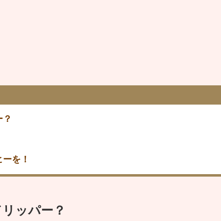
ー？
ヒーを！
ドリッパー？