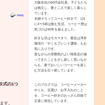
大阪在住の60代会社員。子どもたち
は独立し、妻と二人で楽しく暮らし
ています。
masy
夫婦そろってコーヒー好きで、1日
に4〜5杯は飲む生活。コーヒー歴は
気づけば40年を超えました。
好きな豆はモカマタリ。最近は澤井
珈琲の「やくもブレンド濃味」もお
気に入りです。
昔ながらの雰囲気のよい喫茶店が減
ってきたことを少し寂しく思いなが
らも、家でおいしいコーヒーを楽し
む方法を日々探しています。
タ式の1つ
このブログでは、コーヒーメーカー
やミル、豆選び、お手入れのこと
を、コーヒー好きのおっさん目線で
正直に発信しています。
ます。