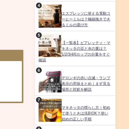
エスプレッソに使える電動コ
ーヒーミルは？極細挽きでき
るミルの選び方
【一覧表】ビアレッティ・マ
キネッタの豆と水の量は？
1/2/3/4/6カップの分量をすぐ
確認
デロンギの赤い点滅・ランプ
表示の意味まとめ｜まず見る
場所と対処を解説
マキネッタの慣らし方｜初め
て使うときは洗剤OK？使い
始めの正しい手順