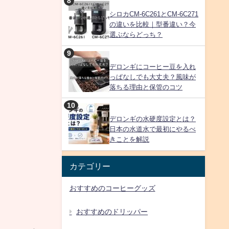
シロカCM-6C261とCM-6C271
の違いを比較｜型番違い？今
選ぶならどっち？
デロンギにコーヒー豆を入れ
っぱなしでも大丈夫？風味が
落ちる理由と保管のコツ
デロンギの水硬度設定とは？
日本の水道水で最初にやるべ
きことを解説
カテゴリー
おすすめのコーヒーグッズ
おすすめのドリッパー