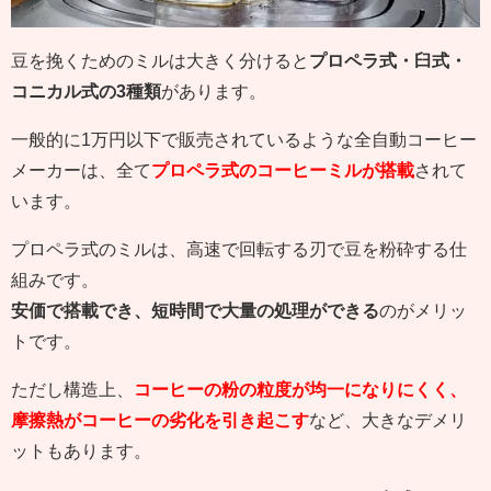
豆を挽くためのミルは大きく分けると
プロペラ式・臼式・
コニカル式の3種類
があります。
一般的に1万円以下で販売されているような全自動コーヒー
メーカーは、全て
プロペラ式のコーヒーミルが搭載
されて
います。
プロペラ式のミルは、高速で回転する刃で豆を粉砕する仕
組みです。
安価で搭載でき、短時間で大量の処理ができる
のがメリッ
トです。
ただし構造上、
コーヒーの粉の粒度が均一になりにくく、
摩擦熱がコーヒーの劣化を引き起こす
など、大きなデメリ
ットもあります。