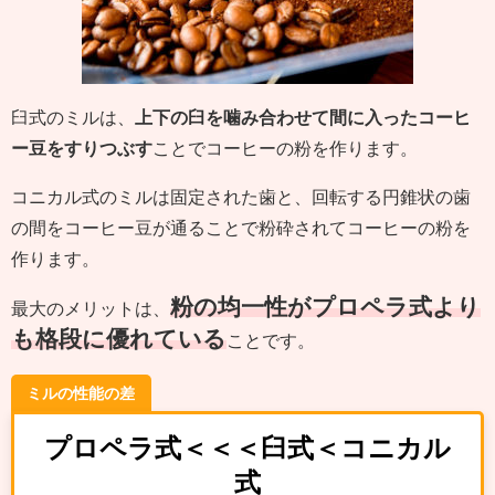
臼式のミルは、
上下の臼を噛み合わせて間に入ったコーヒ
ー豆をすりつぶす
ことでコーヒーの粉を作ります。
コニカル式のミルは固定された歯と、回転する円錐状の歯
の間をコーヒー豆が通ることで粉砕されてコーヒーの粉を
作ります。
粉の均一性がプロペラ式より
最大のメリットは、
も格段に優れている
ことです。
ミルの性能の差
プロペラ式＜＜＜臼式＜コニカル
式