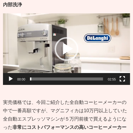
内部洗浄
動
画
プ
レ
ー
ヤ
ー
00:00
02:55
実売価格では、今回ご紹介した全自動コーヒーメーカーの
中で一番高額ですが、マグニフィカは10万円以上していた
全自動エスプレッソマシンが５万円前後で買えるようにな
った
非常にコストパフォーマンスの高いコーヒーメーカー