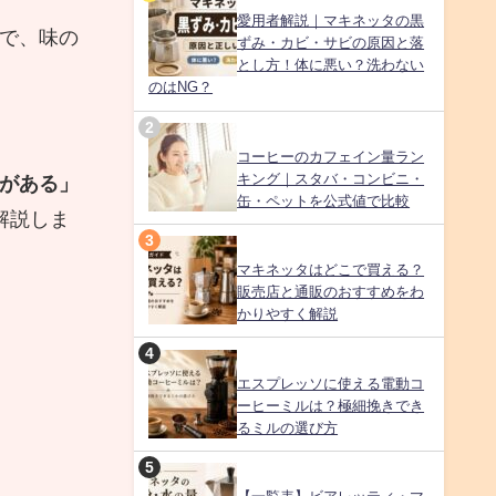
愛用者解説｜マキネッタの黒
で、味の
ずみ・カビ・サビの原因と落
とし方！体に悪い？洗わない
のはNG？
コーヒーのカフェイン量ラン
キング｜スタバ・コンビニ・
がある」
缶・ペットを公式値で比較
解説しま
マキネッタはどこで買える？
販売店と通販のおすすめをわ
かりやすく解説
エスプレッソに使える電動コ
ーヒーミルは？極細挽きでき
るミルの選び方