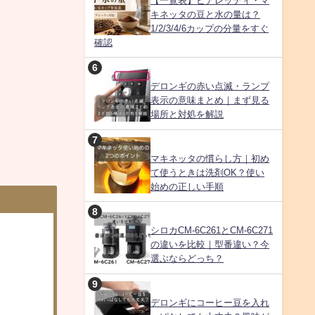
【一覧表】ビアレッティ・マ
キネッタの豆と水の量は？
1/2/3/4/6カップの分量をすぐ
確認
デロンギの赤い点滅・ランプ
表示の意味まとめ｜まず見る
場所と対処を解説
マキネッタの慣らし方｜初め
て使うときは洗剤OK？使い
始めの正しい手順
シロカCM-6C261とCM-6C271
の違いを比較｜型番違い？今
選ぶならどっち？
デロンギにコーヒー豆を入れ